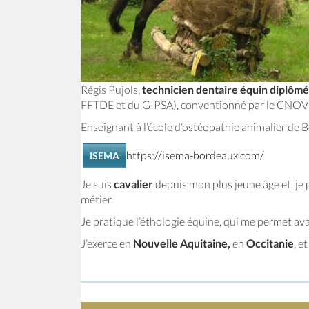
Régis Pujols,
technicien dentaire équin diplômé
FFTDE et du GIPSA), conventionné par le CNOV (c
Enseignant à l’école d’ostéopathie animalier de 
https://isema-bordeaux.com/
ISEMA
Je suis
cavalier
depuis mon plus jeune âge et je p
métier.
Je pratique l’éthologie équine, qui me permet ava
J’exerce en
Nouvelle Aquitaine,
en
Occitanie
, e