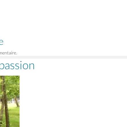
e
mentaire.
 passion