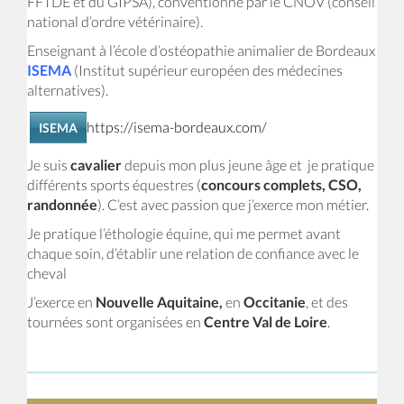
FFTDE et du GIPSA), conventionné par le CNOV (conseil
national d’ordre vétérinaire).
Enseignant à l’école d’ostéopathie animalier de Bordeaux
ISEMA
(Institut supérieur européen des médecines
alternatives).
https://isema-bordeaux.com/
ISEMA
Je suis
cavalier
depuis mon plus jeune âge et je pratique
différents sports équestres (
concours complets, CSO,
randonnée
). C’est avec passion que j’exerce mon métier.
Je pratique l’éthologie équine, qui me permet avant
chaque soin, d’établir une relation de confiance avec le
cheval
J’exerce en
Nouvelle Aquitaine,
en
Occitanie
, et des
tournées sont organisées en
Centre Val de Loire
.