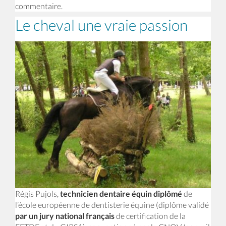
commentaire.
Le cheval une vraie passion
Régis Pujols,
technicien dentaire équin diplômé
de
l’école européenne de dentisterie équine (diplôme validé
par un jury national français
de certification de la