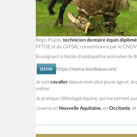
Régis Pujols,
technicien dentaire équin diplômé
FFTDE et du GIPSA), conventionné par le CNOV (c
Enseignant à l’école d’ostéopathie animalier de 
https://isema-bordeaux.com/
ISEMA
Je suis
cavalier
depuis mon plus jeune âge et je p
métier.
Je pratique l’éthologie équine, qui me permet ava
J’exerce en
Nouvelle Aquitaine,
en
Occitanie
, e