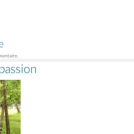
e
mentaire.
 passion