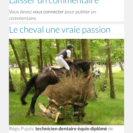
Vous devez
vous connecter
pour publier un
commentaire.
Le cheval une vraie passion
Régis Pujols,
technicien dentaire équin diplômé
de